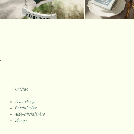
Cuisine
Sous-chef.fe
Cuisinier.ère
Aide-cuisinier.ère
Plonge