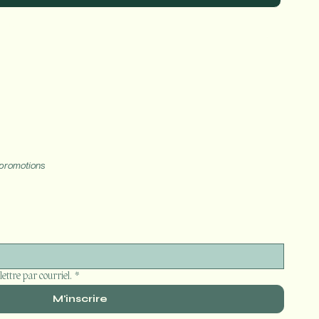
mit
t promotions
lettre par courriel.
*
M'inscrire