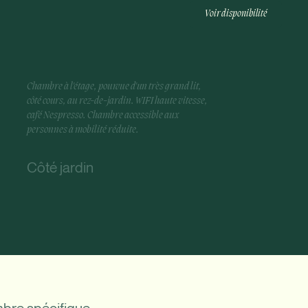
Voir disponibilité
Chambre à l'étage, pourvue d'un très grand l
it,
côté cours, au rez-de-jardin. WIFI haute vitesse,
café Nespresso. Chambre accessible aux
personnes à mobilité réduite.
Côté jardin