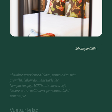
Voir disponibilité
Chambre supérieure à l'étage, pourvue d'un très
grand lit, balcon donnant sur le lac
Memphrémagog. WIFI haute vitesse, café
Nespresso. Accueille deux
personnes, idéal
pour couple.
Vue sur le lac