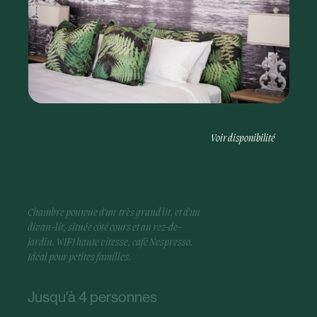
Voir disponibilité
Chambre pourvue d'un très grand lit, et d'un
divan-lit, située côté cours et au rez-de-
jardin. WIFI haute vitesse, café Nespresso.
Idéal pour petites familles.
Jusqu'à 4 personnes