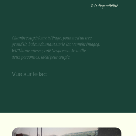
Voir disponibilité
Chambre supérieure à l'étage, pourvue d'un très
grand l
it, balcon donnant sur le lac Memphrémagog.
WIFI haute vitesse, café Nespresso. Accueille
deux personnes, idéal pour couple.
Vue sur le lac