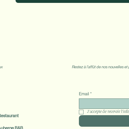
Sub
Restez à l'affût de nos nouvelles e
ux
Email
*
J'accepte de recevoir l'info
 Restaurant
: Auberge B&B