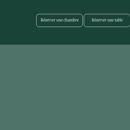
Réserver une chambre
Réserver une table
balcon et vue sur le lac
iner John Hay, et révèle une scène
og.
ues de c
limatisation, douche, télé