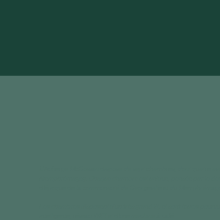
L'Auberge McGowan dispose de sept chambres, dont quatre avec 
Memphrémagog. Chaque chambre est unique, pensée par le desg
d'époque de la communauté de Georgeville et du Memphrémag
Les chambres disposent d'un très grand lit, et sont toutes pourv
intelligente,
réseau WIFI et d'une
machine à café.