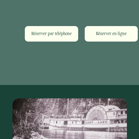
CITQ #115286
Réserver par téléphone
Réserver en ligne