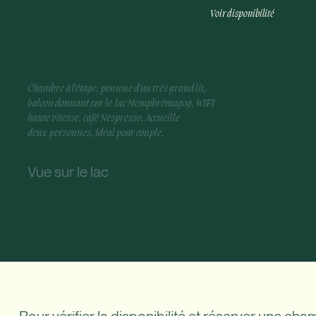
Voir disponibilité
Chambre à l'étage, pourvue d'un très grand l
it,
balcon donnant sur le lac Memphrémagog. WIFI
haute vitesse, café Nespresso. Accueille
deux personnes, idéal pour couple.
Vue sur le lac