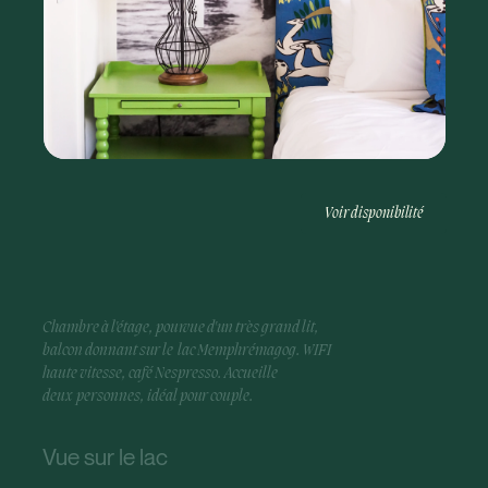
Voir disponibilité
Chambre à l'étage, pourvue d'un très grand l
it,
balcon donnant sur le lac Memphrémagog. WIFI
haute vitesse, café Nespresso. Accueille
deux personnes, idéal pour couple.
Vue sur le lac