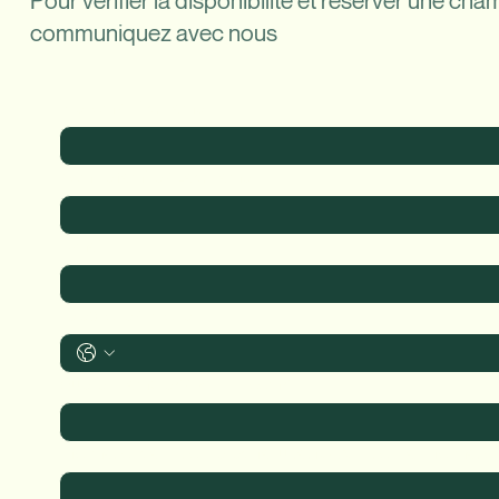
Pour vérifier la disponibilité et réserver une ch
communiquez avec nous
Prénom / First name
*
Nom de famille / Last name
E-mail
*
Téléphone / Phone
*
Quelle chambre? / Which room?
Informations additionnelles (facultatif) / Additionnal information