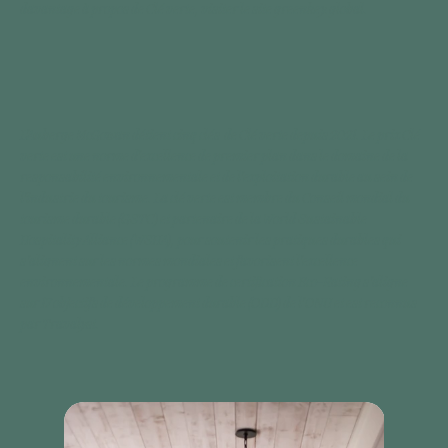
davantage à propos de Clé verte, visiter le site
greenkey.global.
L’Auberge McGowan détient cinq clés de Clé verte depuis 2021. Le prix Clé
verte est une norme d’excellence de premier plan dans le domaine de la
responsabilité environnementale et de l’exploitation durable au sein de
l’industrie du tourisme. La clé verte est membre du Conseil mondial du
tourisme durable (GSTC) et partenaire de la World Sustainable
Hospitality Alliance (WSHA), pour soutenir les pratiques durables qui
s’alignent sur les normes mondiales et favorisent l’excellence
environnementale. Le programme de certification Eco-Rating s’aligne
sur 17 objectifs de développement durable (ODD) de l’ONU et est reconnus
par Travalyst.