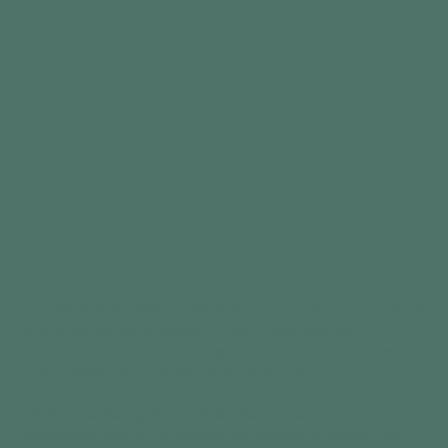
L'un des seuls établissements d’hébergement directement sur le
bord du lac Memphrémagog. En 2021, l’Auberge a été
entièrement reconstruite en respectant l’architecture de sa
communauté historique des Cantons-de-l’Est.
L’histoire de Georgeville se révèle dès l’entrée par les photos et
les artefacts que l’on retrouve sur les murs de l’Auberge. Ces