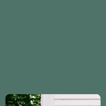
objets ont été prêtés gracieusement par le Musée Copp’s Ferry,
propriété de monsieur Jacques Valiquette, de la collection
Murray & William du Musée Copp’s Ferry et par la Société
d’Histoire de Georgeville. L’aménagement de la toute nouvelle
Auberge McGowan a été réalisée par le designer John Hay en
s’inspirant de photos de scènes d’époque sur le lac
Memphrémagog et des environs de Georgeville.
L’Auberge McGowan est un exemple de la gentillesse
campagnarde située au cœur de la tranquillité des Cantons-de-
l’Est. Il est possible d’arriver à l’auberge en bateau.
Ceux qui se rendent à l’auberge en voiture doivent stationner
leur véhicule au stationnement municipal à l’entrée du village, ou
celui de l’Auberge.